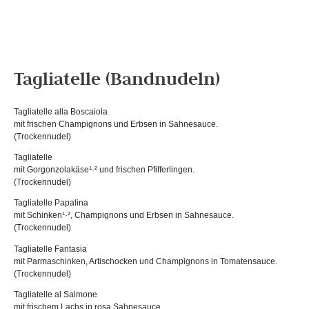
Tagliatelle (Bandnudeln)
Tagliatelle alla Boscaiola
mit frischen Champignons und Erbsen in Sahnesauce.
(Trockennudel)
Tagliatelle
mit Gorgonzolakäse¹·² und frischen Pfifferlingen.
(Trockennudel)
Tagliatelle Papalina
mit Schinken¹·², Champignons und Erbsen in Sahnesauce.
(Trockennudel)
Tagliatelle Fantasia
mit Parmaschinken, Artischocken und Champignons in Tomatensauce.
(Trockennudel)
Tagliatelle al Salmone
mit frischem Lachs in rosa Sahnesauce.