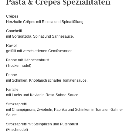
Pasta & Crêpes Spezialitäten
Crêpes
Herzhafte Crêpes mit Ricotta und Spinatfüllung.
Gnochetti
mit Gorgonzola, Spinat und Sahnesauce.
Ravioli
gefüllt mit verschiedenen Gemüsesorten.
Penne mit Hähnchenbrust
(Trockennudel)
Penne
mit Schinken, Knoblauch scharfer Tomatensauce.
Farfalle
mit Lachs und Kaviar in Rosa-Sahne-Sauce.
Strozzapretti
mit Champignons, Zwiebeln, Paprika und Schinken in Tomaten-Sahne-
Sauce.
Strozzapretti mit Steinpilzen und Putenbrust
(Frischnudel)